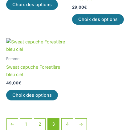
Les
Les
Choix des options
29,00
€
options
option
peuvent
peuve
Choix des options
être
être
choisies
choisi
sur
sur
Ce
la
la
produit
page
page
a
Femme
du
du
plusieurs
Sweat capuche Forestière
produit
produi
variations.
bleu ciel
Les
49,00
€
options
peuvent
Choix des options
être
choisies
sur
la
←
1
2
3
4
→
page
du