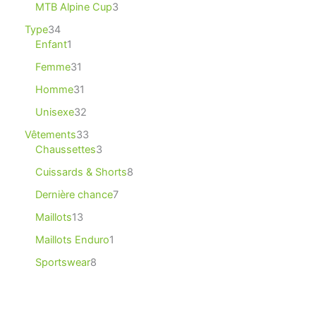
MTB Alpine Cup
3
Type
34
Enfant
1
Femme
31
Homme
31
Unisexe
32
Vêtements
33
Chaussettes
3
Cuissards & Shorts
8
Dernière chance
7
Maillots
13
Maillots Enduro
1
Sportswear
8