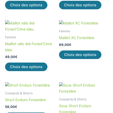
peuvent
peuve
Choix des options
Choix des options
être
être
choisies
choisi
sur
sur
Ce
Ce
la
la
produit
produi
Femme
page
page
a
a
Femme
Maillot XC Forestière
du
du
plusieurs
plusieu
Maillot vélo été Forest’Cime
69,00
€
produit
produi
variations.
variati
bleu
Les
Les
Choix des options
49,00
€
options
option
peuvent
peuve
Choix des options
être
être
choisies
choisi
sur
sur
Ce
Ce
la
la
produit
produi
Cuissards & Shorts
page
page
a
a
Cuissards & Shorts
Short Enduro Forestière
du
du
plusieurs
plusieu
Sous Short Enduro
59,00
€
produit
produi
variations.
variati
Forestière