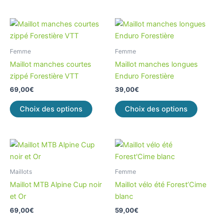
Ce
Ce
produit
produi
a
a
Femme
Femme
plusieurs
plusieu
Maillot manches courtes
Maillot manches longues
variations.
variati
zippé Forestière VTT
Enduro Forestière
Les
Les
69,00
€
39,00
€
options
option
peuvent
peuve
Choix des options
Choix des options
être
être
choisies
choisi
sur
sur
Ce
Ce
la
la
produit
produi
page
page
a
a
Maillots
Femme
du
du
plusieurs
plusieu
Maillot MTB Alpine Cup noir
Maillot vélo été Forest’Cime
produit
produi
variations.
variati
et Or
blanc
Les
Les
69,00
€
59,00
€
options
option