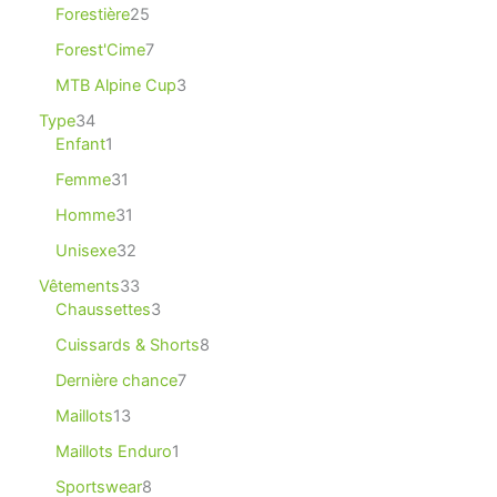
Forestière
25
Forest'Cime
7
MTB Alpine Cup
3
Type
34
Enfant
1
Femme
31
Homme
31
Unisexe
32
Vêtements
33
Chaussettes
3
Cuissards & Shorts
8
Dernière chance
7
Maillots
13
Maillots Enduro
1
Sportswear
8