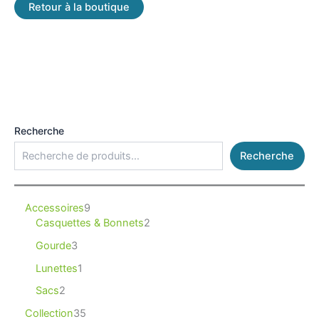
Retour à la boutique
Recherche
Recherche
Accessoires
9
Casquettes & Bonnets
2
Gourde
3
Lunettes
1
Sacs
2
Collection
35