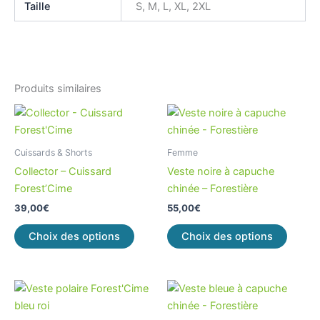
Taille
S, M, L, XL, 2XL
Produits similaires
Ce
Ce
produit
produi
a
a
Cuissards & Shorts
Femme
plusieurs
plusieu
Collector – Cuissard
Veste noire à capuche
variations.
variati
Forest’Cime
chinée – Forestière
Les
Les
39,00
€
55,00
€
options
option
peuvent
peuve
Choix des options
Choix des options
être
être
choisies
choisi
sur
sur
Ce
Ce
la
la
produit
produi
page
page