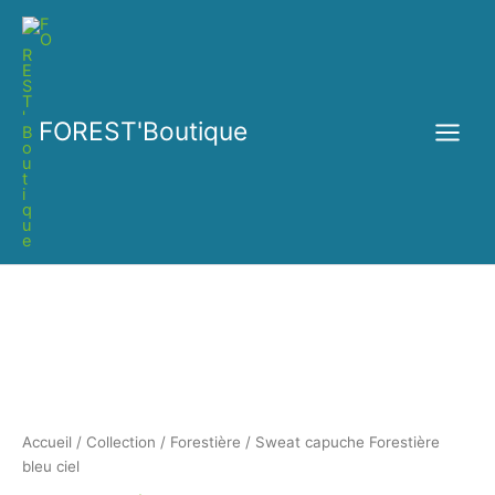
Aller
au
contenu
FOREST'Boutique
quantité
de
Sweat
capuche
Forestière
bleu
ciel
Accueil
/
Collection
/
Forestière
/ Sweat capuche Forestière
bleu ciel