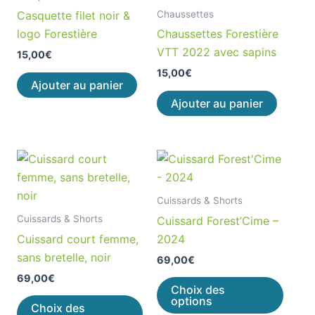
Chaussettes
Casquette filet noir &
logo Forestière
Chaussettes Forestière
VTT 2022 avec sapins
15,00
€
15,00
€
Ajouter au panier
Ajouter au panier
Ce
Ce
produit
produ
a
a
Cuissards & Shorts
plusieurs
plusie
Cuissards & Shorts
Cuissard Forest’Cime –
variations.
variat
Cuissard court femme,
2024
Les
Les
sans bretelle, noir
69,00
€
options
optio
69,00
€
peuvent
peuve
Choix des
options
être
être
Choix des